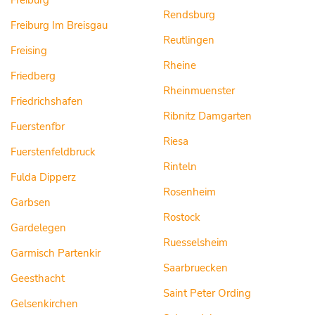
Freiburg
Rendsburg
Freiburg Im Breisgau
Reutlingen
Freising
Rheine
Friedberg
Rheinmuenster
Friedrichshafen
Ribnitz Damgarten
Fuerstenfbr
Riesa
Fuerstenfeldbruck
Rinteln
Fulda Dipperz
Rosenheim
Garbsen
Rostock
Gardelegen
Ruesselsheim
Garmisch Partenkir
Saarbruecken
Geesthacht
Saint Peter Ording
Gelsenkirchen