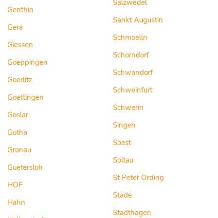
Salzwedel
Genthin
Sankt Augustin
Gera
Schmoelln
Giessen
Schorndorf
Goeppingen
Schwandorf
Goerlitz
Schweinfurt
Goettingen
Schwerin
Goslar
Singen
Gotha
Soest
Gronau
Soltau
Guetersloh
St Peter Ording
HOF
Stade
Hahn
Stadthagen