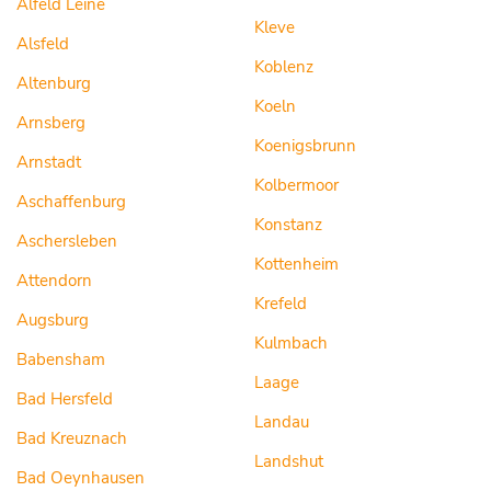
Alfeld Leine
Kleve
Alsfeld
Koblenz
Altenburg
Koeln
Arnsberg
Koenigsbrunn
Arnstadt
Kolbermoor
Aschaffenburg
Konstanz
Aschersleben
Kottenheim
Attendorn
Krefeld
Augsburg
Kulmbach
Babensham
Laage
Bad Hersfeld
Landau
Bad Kreuznach
Landshut
Bad Oeynhausen