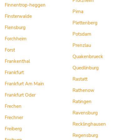
Pforzheim
Finnentrop-heggen
Pirna
Finsterwalde
Plettenberg
Flensburg
Potsdam
Forchheim
Prenzlau
Forst
Quakenbrueck
Frankenthal
Quedlinburg
Frankfurt
Rastatt
Frankfurt Am Main
Rathenow
Frankfurt Oder
Ratingen
Frechen
Ravensburg
Frechner
Recklinghausen
Freiberg
Regensburg