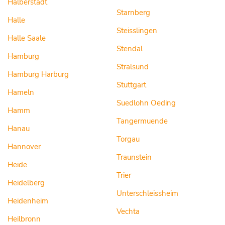
Halberstadt
Starnberg
Halle
Steisslingen
Halle Saale
Stendal
Hamburg
Stralsund
Hamburg Harburg
Stuttgart
Hameln
Suedlohn Oeding
Hamm
Tangermuende
Hanau
Torgau
Hannover
Traunstein
Heide
Trier
Heidelberg
Unterschleissheim
Heidenheim
Vechta
Heilbronn