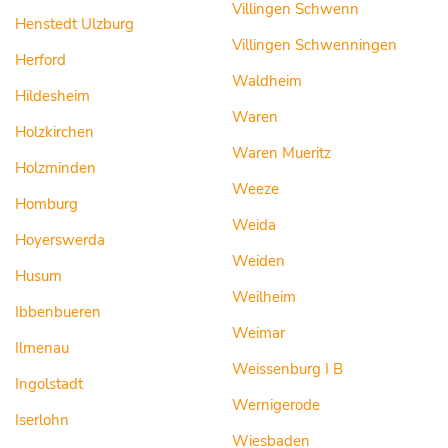
Villingen Schwenn
Henstedt Ulzburg
Villingen Schwenningen
Herford
Waldheim
Hildesheim
Waren
Holzkirchen
Waren Mueritz
Holzminden
Weeze
Homburg
Weida
Hoyerswerda
Weiden
Husum
Weilheim
Ibbenbueren
Weimar
Ilmenau
Weissenburg I B
Ingolstadt
Wernigerode
Iserlohn
Wiesbaden