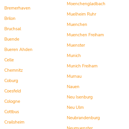
Moenchengladbach
Bremerhaven
Muelheim Ruhr
Brilon
Muenchen
Bruchsal
Muenchen Freiham
Buende
Muenster
Bueren Ahden
Munich
Celle
Munich Freiham
Chemnitz
Murnau
Coburg
Nauen
Coesfeld
Neu Isenburg
Cologne
Neu Ulm
Cottbus
Neubrandenburg
Crailsheim
Neumuenster