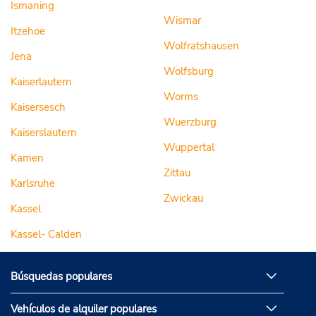
Ismaning
Wismar
Itzehoe
Wolfratshausen
Jena
Wolfsburg
Kaiserlautern
Worms
Kaisersesch
Wuerzburg
Kaiserslautern
Wuppertal
Kamen
Zittau
Karlsruhe
Zwickau
Kassel
Kassel- Calden
Búsquedas populares
Vehículos de alquiler populares