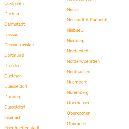
Cuxhaven
Neuss
Dachau
Neustadt A Ruebenb
Darmstadt
Niebuell
Dessau
Nienburg
Dessau-rosslau
Norderstedt
Dortmund
Norderwoehrden
Dresden
Nordhausen
Duelmen
Nuernberg
Duesseldorf
Nuremberg
Duisburg
Oberhausen
Dusseldorf
Oberkochen
Eisenach
Oberursel
Eisenhuettenstadt