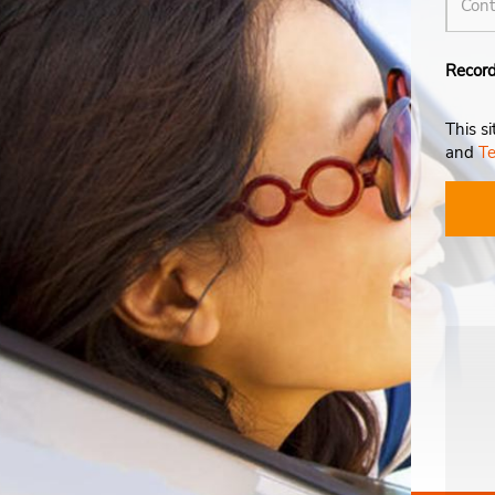
Record
This s
and
Te