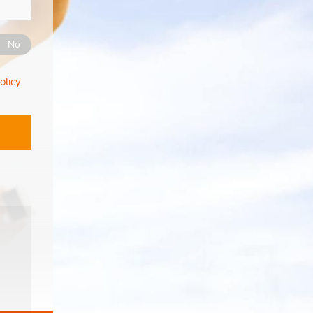
No
olicy