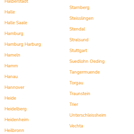
Halberstadt
Starnberg
Halle
Steisslingen
Halle Saale
Stendal
Hamburg
Stralsund
Hamburg Harburg
Stuttgart
Hameln
Suedlohn Oeding
Hamm
Tangermuende
Hanau
Torgau
Hannover
Traunstein
Heide
Trier
Heidelberg
Unterschleissheim
Heidenheim
Vechta
Heilbronn