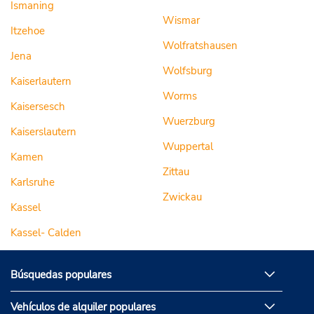
Ismaning
Wismar
Itzehoe
Wolfratshausen
Jena
Wolfsburg
Kaiserlautern
Worms
Kaisersesch
Wuerzburg
Kaiserslautern
Wuppertal
Kamen
Zittau
Karlsruhe
Zwickau
Kassel
Kassel- Calden
Búsquedas populares
Vehículos de alquiler populares