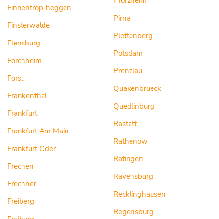
Pforzheim
Finnentrop-heggen
Pirna
Finsterwalde
Plettenberg
Flensburg
Potsdam
Forchheim
Prenzlau
Forst
Quakenbrueck
Frankenthal
Quedlinburg
Frankfurt
Rastatt
Frankfurt Am Main
Rathenow
Frankfurt Oder
Ratingen
Frechen
Ravensburg
Frechner
Recklinghausen
Freiberg
Regensburg