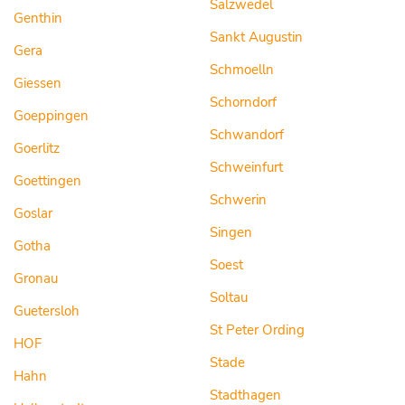
Salzwedel
Genthin
Sankt Augustin
Gera
Schmoelln
Giessen
Schorndorf
Goeppingen
Schwandorf
Goerlitz
Schweinfurt
Goettingen
Schwerin
Goslar
Singen
Gotha
Soest
Gronau
Soltau
Guetersloh
St Peter Ording
HOF
Stade
Hahn
Stadthagen