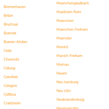
Moenchengladbach
Bremerhaven
Muelheim Ruhr
Brilon
Muenchen
Bruchsal
Muenchen Freiham
Buende
Muenster
Bueren Ahden
Munich
Celle
Munich Freiham
Chemnitz
Murnau
Coburg
Nauen
Coesfeld
Neu Isenburg
Cologne
Neu Ulm
Cottbus
Neubrandenburg
Crailsheim
Neumuenster