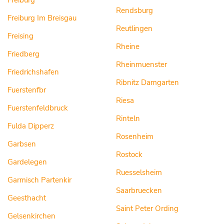
Freiburg
Rendsburg
Freiburg Im Breisgau
Reutlingen
Freising
Rheine
Friedberg
Rheinmuenster
Friedrichshafen
Ribnitz Damgarten
Fuerstenfbr
Riesa
Fuerstenfeldbruck
Rinteln
Fulda Dipperz
Rosenheim
Garbsen
Rostock
Gardelegen
Ruesselsheim
Garmisch Partenkir
Saarbruecken
Geesthacht
Saint Peter Ording
Gelsenkirchen