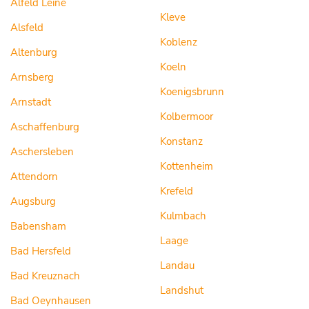
Alfeld Leine
Kleve
Alsfeld
Koblenz
Altenburg
Koeln
Arnsberg
Koenigsbrunn
Arnstadt
Kolbermoor
Aschaffenburg
Konstanz
Aschersleben
Kottenheim
Attendorn
Krefeld
Augsburg
Kulmbach
Babensham
Laage
Bad Hersfeld
Landau
Bad Kreuznach
Landshut
Bad Oeynhausen