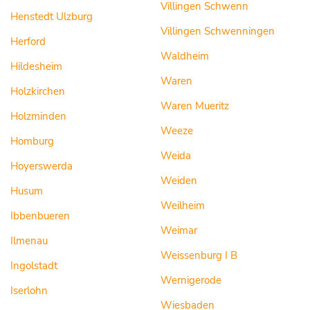
Villingen Schwenn
Henstedt Ulzburg
Villingen Schwenningen
Herford
Waldheim
Hildesheim
Waren
Holzkirchen
Waren Mueritz
Holzminden
Weeze
Homburg
Weida
Hoyerswerda
Weiden
Husum
Weilheim
Ibbenbueren
Weimar
Ilmenau
Weissenburg I B
Ingolstadt
Wernigerode
Iserlohn
Wiesbaden