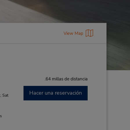
View Map
.64 millas de distancia
Hacer una reservación
; Sat
es