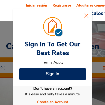
Iniciar sesión
Registrarse
Alquileres comer
Reservations
Ofertas
Vehículos 
Sign In To Get Our
Car Rental
Oberhausen
Best Rates
Terms Apply
Sign In
Don't have an account?
Seleccionar mi vehículo
It's easy and only takes a minute
Create an Account