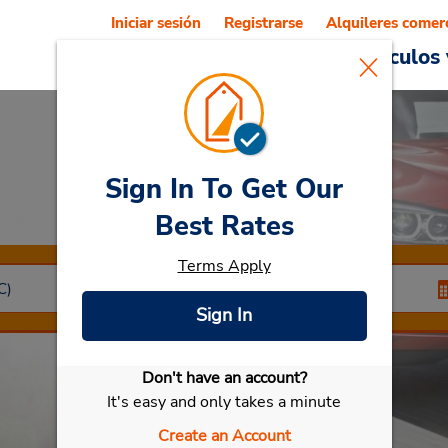
Iniciar sesión
Registrarse
Alquileres comer
Reservations
Ofertas
Vehículos 
Sign In To Get Our
Car Rental
Erding
Best Rates
Terms Apply
Sign In
Don't have an account?
Seleccionar mi vehículo
It's easy and only takes a minute
Create an Account