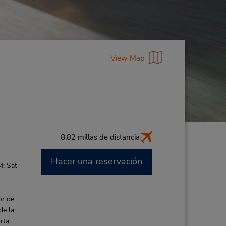
View Map
8.82 millas de distancia
Hacer una reservación
M; Sat
or de
de la
rta