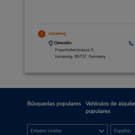
Ismaning
2
Dirección:
Fraunhoferstrasse 5,
Ismaning,
85737,
Germany
Unterschleissheim Downtown
3
Búsquedas populares
Vehículos de alquile
Dirección:
populares
Robert Bosch Strasse 32,
Unterschleissheim,
85716,
Germany