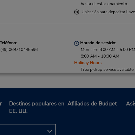
hasta el estacionamiento.
Ubicación para depositar llav
Teléfono:
Horario de servicio:
(49) 069710445596
Mon - Fri 8:00 AM - 5:00 PM
8:00 AM - 10:00 AM
Holiday Hours
Free pickup service available
Ubicación para depositar llav
r
Destinos populares en
Afiliados de Budget
Asi
Teléfono:
Horario de servicio:
EE. UU.
(49) 089 3740649 0
Mon - Fri 8:00 AM - 5:00 PM
8:00 AM - 10:00 AM
Holiday Hours