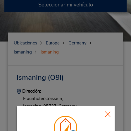
Seleccionar mi vehículo
Ubicaciones
Europe
Germany
Ismaning
Ismaning
Ismaning
(O9I)
Dirección:
Fraunhoferstrasse 5,
Ismaning,
85737,
Germany
Teléfono:
(49) 069710445596
Horario de servicio: