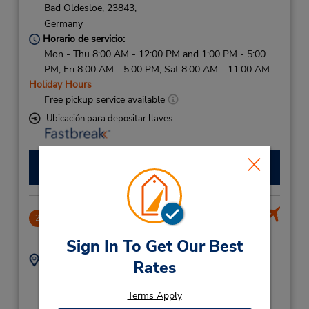
Bad Oldesloe,
23843,
Germany
Horario de servicio:
Mon - Thu 8:00 AM - 12:00 PM and 1:00 PM - 5:00
PM; Fri 8:00 AM - 5:00 PM; Sat 8:00 AM - 11:00 AM
Holiday Hours
Free pickup service available
Ubicación para depositar llaves
Hacer una reservación
Hamburg Airport
2
13.25 millas de distancia
Sign In To Get Our Best
Dirección:
Teléfono:
Rates
(49) 069710 445596
Hamburg Airport,
Hamburg,
22335,
Terms Apply
Germany