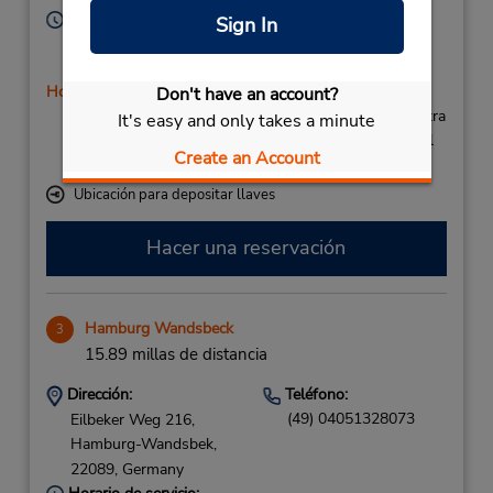
Horario de servicio:
Sign In
Sun 11:00 AM - 6:30 PM; Mon - Fri 7:00 AM - 11:00
PM; Sat 8:00 AM - 3:00 PM
Holiday Hours
Don't have an account?
Si llega en avión, el mostrador de alquiler se encuentra
It's easy and only takes a minute
dentro de la terminal con una caminata corta hasta el
Create an Account
estacionamiento.
Ubicación para depositar llaves
Hacer una reservación
Hamburg Wandsbeck
3
15.89 millas de distancia
Dirección:
Teléfono:
(49) 04051328073
Eilbeker Weg 216,
Hamburg-Wandsbek,
22089,
Germany