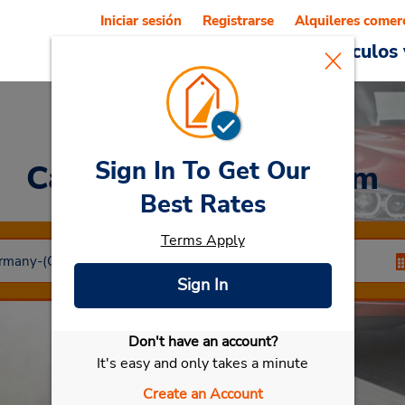
Iniciar sesión
Registrarse
Alquileres comer
Reservations
Ofertas
Vehículos 
Sign In To Get Our
Car Rental
Babensham
Best Rates
Terms Apply
Sign In
Don't have an account?
Seleccionar mi vehículo
It's easy and only takes a minute
Create an Account