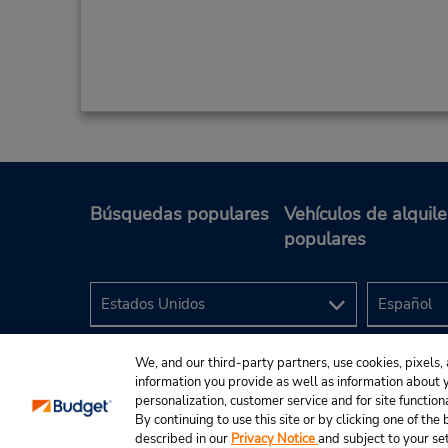
Búsquedas populares
Vehículos de alquile
populares
We, and our third-party partners, use cookies, pixels, 
information you provide as well as information about yo
personalization, customer service and for site function
By continuing to use this site or by clicking one of th
described in our
Privacy Notice
and subject to your se
© 2024 Budget Rent A Car System, Inc.