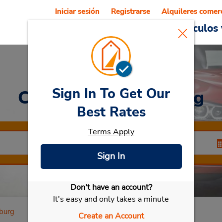
Iniciar sesión
Registrarse
Alquileres comer
Reservations
Ofertas
Vehículos 
Sign In To Get Our
Car Rental
Merseburg
Best Rates
Terms Apply
Sign In
Don't have an account?
Seleccionar mi vehículo
It's easy and only takes a minute
burg
Create an Account