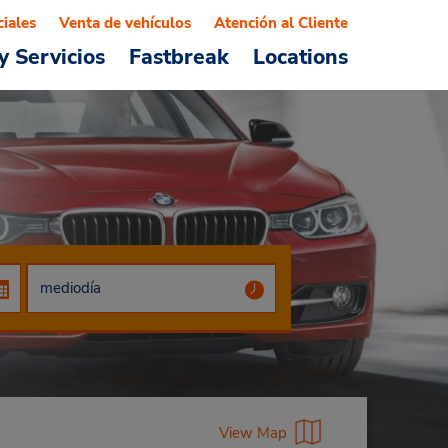
ciales
Venta de vehículos
Atención al Cliente
y Servicios
Fastbreak
Locations
View Map