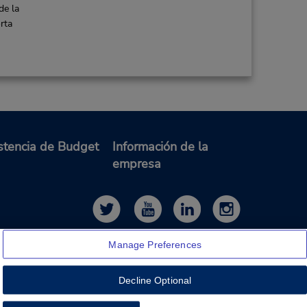
de la
rta
stencia de Budget
Información de la
empresa
Manage Preferences
Decline Optional