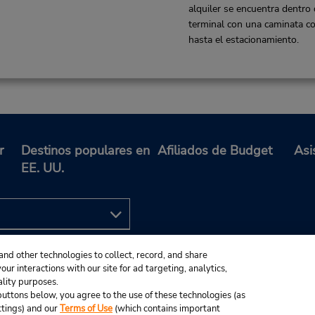
alquiler se encuentra dentro 
terminal con una caminata co
hasta el estacionamiento.
r
Destinos populares en
Afiliados de Budget
Asi
EE. UU.
and other technologies to collect, record, and share
ur interactions with our site for ad targeting, analytics,
ality purposes.
e buttons below, you agree to the use of these technologies (as
ttings) and our
Terms of Use
(which contains important