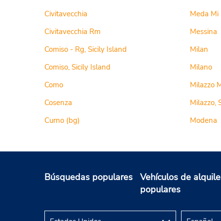
Civitavecchia
Meda Mi
Civitavecchia Rm
Messina
Comiso - Rg, Sicily Island
Milan
Comiso, Sicily Island
Milano
Como
Milazzo 
Cosenza
Milazzo, S
Curno (bg)
Modena
Búsquedas populares
Vehículos de alquile
populares