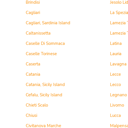
Brindisi
Jesolo Li
Cagliari
La Spezi
Cagliari, Sardinia Island
Lamezia 
Caltanissetta
Caselle Di Sommaca
Latina
Caselle Torinese
Lauria
Caserta
Lavagna
Catania
Lecce
Catania, Sicily Island
Lecco
Cefalu, Sicily Island
Legnano
Chieti Scalo
Livorno
Chiusi
Lucca
Civitanova Marche
Malpens