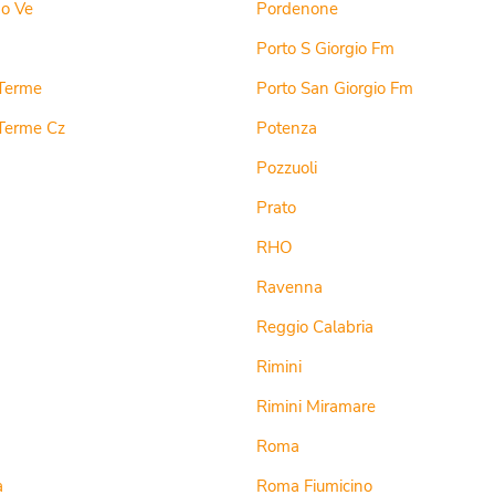
do Ve
Pordenone
a
Porto S Giorgio Fm
Terme
Porto San Giorgio Fm
Lamezia Terme Cz
Potenza
Pozzuoli
Prato
RHO
Ravenna
Reggio Calabria
Rimini
Rimini Miramare
Roma
a
Roma Fiumicino