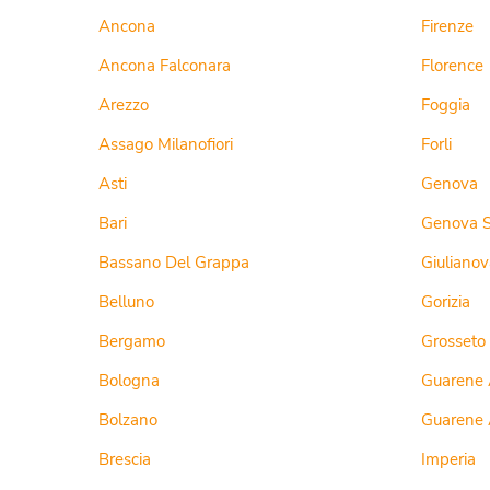
Ancona
Firenze
Ancona Falconara
Florence
Arezzo
Foggia
Assago Milanofiori
Forli
Asti
Genova
Bari
Genova S
Bassano Del Grappa
Giulianov
Belluno
Gorizia
Bergamo
Grosseto
Bologna
Guarene 
Bolzano
Guarene 
Brescia
Imperia