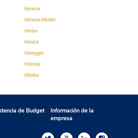
Venezia
Venezia Mestre
Venice
Verona
Viareggio
Vicenza
Viterbo
stencia de Budget
Información de la
empresa