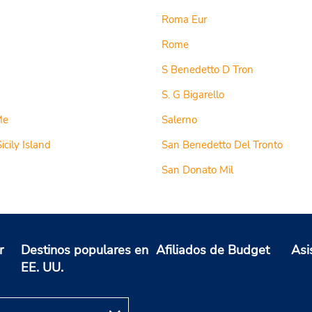
Roma Eur
Rome
S Benedetto D Tron
S. G Bigarello
Me
Salerno
icily Island
San Benedetto Del Tronto
San Donato Mil
r
Destinos populares en
Afiliados de Budget
Asi
EE. UU.