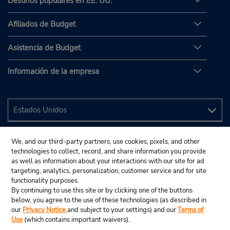
Destinos populares en EE. UU.
Afiliados de Budget
Asistencia de Budget
Información de la empresa
We, and our third-party partners, use cookies, pixels, and other
technologies to collect, record, and share information you provide
as well as information about your interactions with our site for ad
targeting, analytics, personalization, customer service and for site
functionality purposes.
By continuing to use this site or by clicking one of the buttons
below, you agree to the use of these technologies (as described in
our
Privacy Notice
and subject to your settings) and our
Terms of
Use
(which contains important waivers).