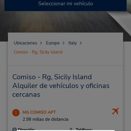
Seleccionar mi vehículo
Ubicaciones
Europe
Italy
Comiso - Rg, Sicily Island
Comiso - Rg, Sicily Island
Alquiler de vehículos y oficinas
cercanas
MG COMISO APT
1
2.98 millas de distancia
Dirección:
Teléfono: