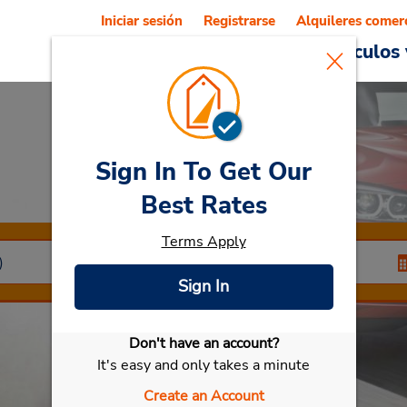
Iniciar sesión
Registrarse
Alquileres comer
Reservations
Ofertas
Vehículos 
Sign In To Get Our
Car Rental
Novara
Best Rates
Terms Apply
Sign In
Don't have an account?
Seleccionar mi vehículo
It's easy and only takes a minute
Create an Account