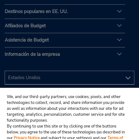
Destinos populares en EE. UU.
Afiliados de Budget
Asistencia de Budget
Información de la empresa
We, and our third-party partners, use cookies, pixels, and other
technologies to collect, record, and share information you provide
as well as information about your interactions with our site for ad
targeting, analytics, personalization, customer service and for site
functionality purposes.
By continuing to use this site or by clicking one of the buttons
below, you agree to the use of these technologies (as described in
our
Privacy Notice
and subject to your settings) and our
Terms of