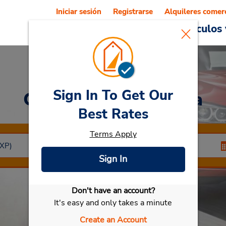
Iniciar sesión
Registrarse
Alquileres comer
Reservations
Ofertas
Vehículos 
Sign In To Get Our
Car Rental
Malpensa
Best Rates
Terms Apply
Sign In
Don't have an account?
Seleccionar mi vehículo
It's easy and only takes a minute
Create an Account