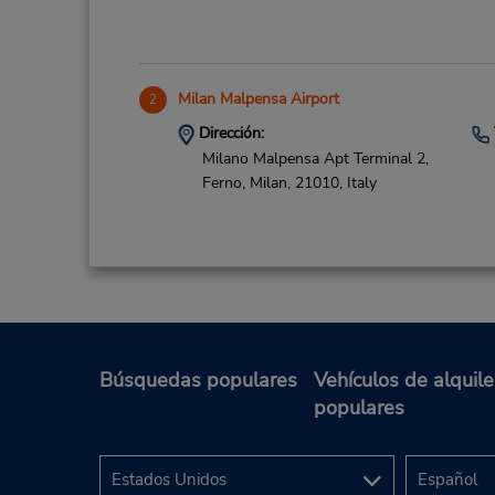
Milan Malpensa Airport
2
Dirección:
Milano Malpensa Apt Terminal 2,
Ferno,
Milan,
21010,
Italy
Búsquedas populares
Vehículos de alquile
Legnano
3
populares
Dirección:
Viale Toselli 46 ,
LEGNANO,
Italy