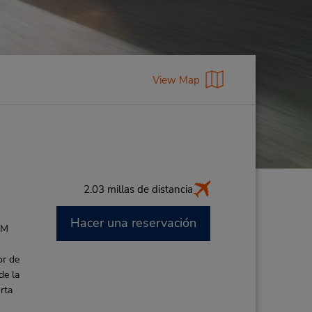
View Map
2.03 millas de distancia
Hacer una reservación
AM
or de
de la
rta