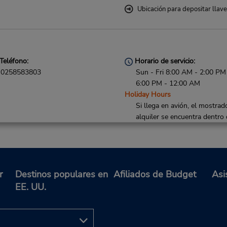
Ubicación para depositar llav
Teléfono:
Horario de servicio:
0258583803
Sun - Fri 8:00 AM - 2:00 PM
6:00 PM - 12:00 AM
Holiday Hours
Si llega en avión, el mostrad
alquiler se encuentra dentro 
terminal con una caminata co
hasta el estacionamiento.
r
Destinos populares en
Afiliados de Budget
Asi
EE. UU.
Teléfono:
Horario de servicio:
0331442417
Mon - Fri 8:30 AM - 12:00 
and 2:00 PM - 6:00 PM; Sat 
AM - 12:00 PM