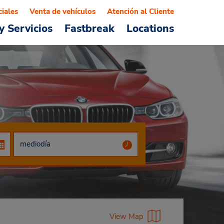
ciales
Venta de vehículos
Atención al Cliente
y Servicios
Fastbreak
Locations
View Map