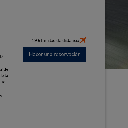
19.51 millas de distancia
Hacer una reservación
AM
or de
de la
rta
es