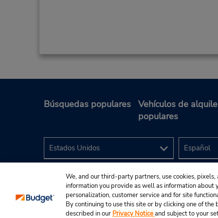
Búsquedas populares
Vehículos de alquile
populares
We, and our third-party partners, use cookies, pixels, 
information you provide as well as information about yo
personalization, customer service and for site function
By continuing to use this site or by clicking one of th
described in our
Privacy Notice
and subject to your se
© 2024 Budget Rent A Car System, Inc.