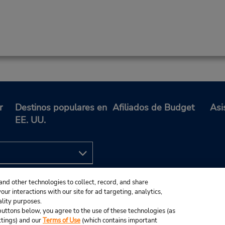
r
Destinos populares en
Afiliados de Budget
Asi
EE. UU.
and other technologies to collect, record, and share
ur interactions with our site for ad targeting, analytics,
ality purposes.
e buttons below, you agree to the use of these technologies (as
ttings) and our
Terms of Use
(which contains important