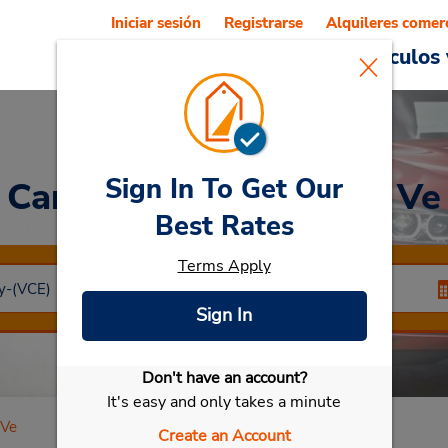
Iniciar sesión
Registrarse
Alquileres comer
Reservations
Ofertas
Vehículos 
Sign In To Get Our
Car Rental
Jesolo Lido Ve
Best Rates
Terms Apply
Sign In
Don't have an account?
Seleccionar mi vehículo
It's easy and only takes a minute
 Ve
Create an Account