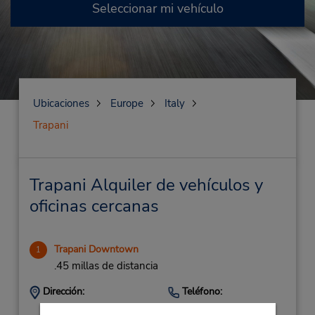
Seleccionar mi vehículo
Ubicaciones
Europe
Italy
Trapani
Trapani Alquiler de vehículos y
oficinas cercanas
Trapani Downtown
1
.45 millas de distancia
Dirección:
Teléfono:
Via Avv Giuseppe
(39) 0923-872848