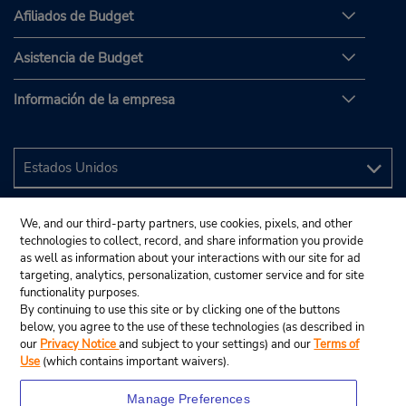
Afiliados de Budget
Asistencia de Budget
Información de la empresa
We, and our third-party partners, use cookies, pixels, and other
technologies to collect, record, and share information you provide
as well as information about your interactions with our site for ad
targeting, analytics, personalization, customer service and for site
functionality purposes.
By continuing to use this site or by clicking one of the buttons
below, you agree to the use of these technologies (as described in
our
Privacy Notice
and subject to your settings) and our
Terms of
Use
(which contains important waivers).
Manage Preferences