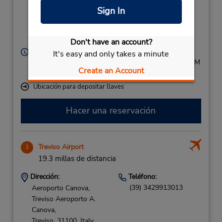
25 € fee – return out
Sign In
of office hour,
Venezia Mestre,
30171,
Italy
Don't have an account?
Horario de servicio:
It's easy and only takes a minute
Mon - Fri 8:00 AM - 6:30 PM; Sat 8:00 AM - 12:30 PM
Create an Account
Free pickup service available
Ubicación para depositar llaves
Hacer una reservación
Treviso Airport
3
19.3 millas de distancia
Dirección:
Teléfono:
(39) 3429913013
Aeroporto Canova,
Treviso Aeroporto A.
Canova,
Treviso,
31100,
Italy