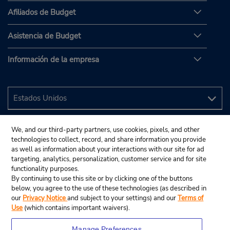
Afiliados de Budget
Asistencia de Budget
Información de la empresa
We, and our third-party partners, use cookies, pixels, and other
technologies to collect, record, and share information you provide
as well as information about your interactions with our site for ad
targeting, analytics, personalization, customer service and for site
functionality purposes.
By continuing to use this site or by clicking one of the buttons
below, you agree to the use of these technologies (as described in
our
Privacy Notice
and subject to your settings) and our
Terms of
Use
(which contains important waivers).
Manage Preferences