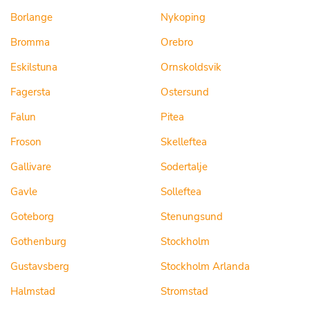
Borlange
Nykoping
Bromma
Orebro
Eskilstuna
Ornskoldsvik
Fagersta
Ostersund
Falun
Pitea
Froson
Skelleftea
Gallivare
Sodertalje
Gavle
Solleftea
Goteborg
Stenungsund
Gothenburg
Stockholm
Gustavsberg
Stockholm Arlanda
Halmstad
Stromstad