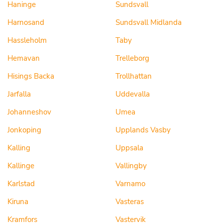
Haninge
Sundsvall
Harnosand
Sundsvall Midlanda
Hassleholm
Taby
Hemavan
Trelleborg
Hisings Backa
Trollhattan
Jarfalla
Uddevalla
Johanneshov
Umea
Jonkoping
Upplands Vasby
Kalling
Uppsala
Kallinge
Vallingby
Karlstad
Varnamo
Kiruna
Vasteras
Kramfors
Vastervik