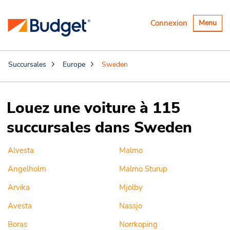
Basculer
Connexion
Menu
la
navigatio
Succursales
Europe
Sweden
Louez une voiture à 115
succursales dans Sweden
Alvesta
Malmo
Angelholm
Malmo Sturup
Arvika
Mjolby
Avesta
Nassjo
Boras
Norrkoping