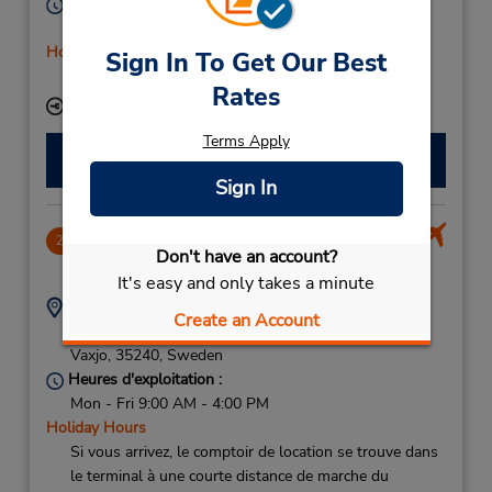
Heures d'exploitation :
Mon - Fri 8:00 AM - 5:00 PM
Holiday Hours
Sign In To Get Our Best
Free pickup service available
Rates
Succursale avec boîte de dépôt des clés
Terms Apply
Faire une réservation
Sign In
Vaxjo-Smaland Airport
2
Don't have an account?
6.02 mille
It's easy and only takes a minute
Adresse :
Téléphone :
Create an Account
(46) 470 466 10
Vaxjo Airport,
Vaxjo,
35240,
Sweden
Heures d'exploitation :
Mon - Fri 9:00 AM - 4:00 PM
Holiday Hours
Si vous arrivez, le comptoir de location se trouve dans
le terminal à une courte distance de marche du