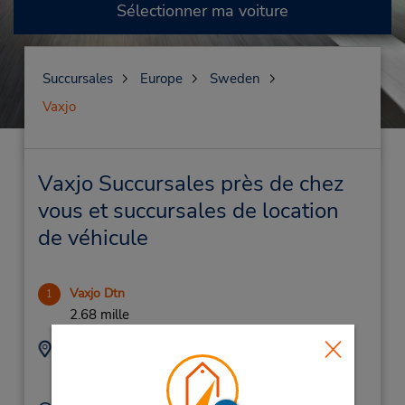
Sélectionner ma voiture
Succursales
Europe
Sweden
Vaxjo
Vaxjo Succursales près de chez
vous et succursales de location
de véhicule
Vaxjo Dtn
1
2.68 mille
Adresse :
Téléphone :
(46) 470 466 10
Hejaregatan 6,
Vaxjo,
35246,
Sweden