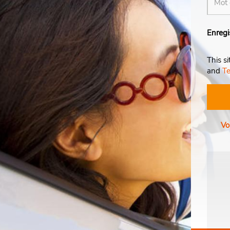
Enregi
This s
and
Te
Vo