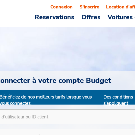
Connexion
S'inscrire
Location d'af
Reservations
Offres
Voitures 
connecter à votre compte Budget
Bénéficiez de nos meilleurs tarifs lorsque vous
Des conditions
vous connectez.
s’appliquent