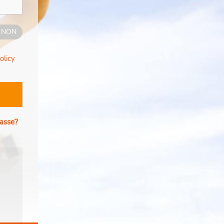
NON
olicy
passe?