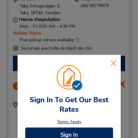
(46) 08278979
Täby Enhagsvägen 3,
Taby,
18740,
Sweden
Heures d'exploitation :
Mon - Fri 8:00 AM - 4:30 PM
Holiday Hours
Free pickup service available
Succursale avec boîte de dépôt des clés
Faire une réservation
Stockholm Arlanda Airport
2
10.17 mille
Sign In To Get Our Best
Adresse :
Téléphone :
Rates
Stockholm Arlanda
(46) 104948400
Airport,
Terms Apply
Hyrbilscenter,
Stockholm,
19060,
Sign In