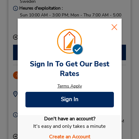
Sweden
Heures d'exploitation :
Sun 10:00 AM - 3:00 PM; Mon - Thu 7:00 AM - 5:00
PM; Fri 7:00 AM - 3:00 PM; Sat 10:00 AM - 2:00 PM
Free pickup service available
Succursale avec boîte de dépôt des clés
Faire une réservation
Sign In To Get Our Best
Rates
Kiruna Downtown
2
2.19 mille
Terms Apply
Adresse :
Téléphone :
Sign In
98019299
Kulturvagen 3 A,
Kiruna,
98130,
Sweden
Heures d'exploitation :
Don't have an account?
Sun 9:00 AM - 5:00 PM; Mon - Fri 7:00 AM - 5:00 PM
It's easy and only takes a minute
Free pickup service available
Create an Account
Succursale avec boîte de dépôt des clés