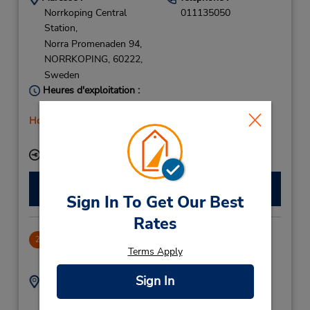
Norrkoping Central
011135050
Station,
Norra Promenaden 94,
NORRKOPING,
60222,
Sweden
Heures d'exploitation :
Mon - Fri 7:00 AM - 5:00 PM
Holiday Hours
Free pickup service available
Succursale avec boîte de dépôt des clés
Faire une réservation
Sign In To Get Our Best
Rates
Norrkoping Downtown
2
Terms Apply
72.0 mille
Sign In
Adresse :
Téléphone :
011135050
Linnegatan 29,