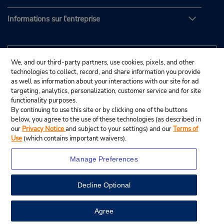
Informations sur l'entreprise
We, and our third-party partners, use cookies, pixels, and other
technologies to collect, record, and share information you provide
as well as information about your interactions with our site for ad
targeting, analytics, personalization, customer service and for site
functionality purposes.
By continuing to use this site or by clicking one of the buttons
below, you agree to the use of these technologies (as described in
our
Privacy Notice
and subject to your settings) and our
Terms of
Use
(which contains important waivers).
Manage Preferences
Decline Optional
© Budget Rent A Car System, Inc., 2025.
View Map
Agree