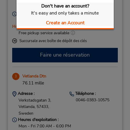
NORRKOPING,
60223,
Don't have an account?
Sweden
It's easy and only takes a minute
Heures d'exploitation :
Mon - Fri 7:00 AM - 5:00 PM
Create an Account
Holiday Hours
Free pickup service available
Succursale avec boîte de dépôt des clés
Faire une réservation
Vetlanda Dtn
3
76.11 mille
Adresse :
Téléphone :
0046-0383-10575
Verkstadsgatan 3,
Vetlanda,
57433,
Sweden
Heures d'exploitation :
Mon - Fri 7:00 AM - 6:00 PM