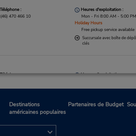
Téléphone :
Heures d'exploitation :
(46) 470 466 10
Mon - Fri 8:00 AM - 5:00 P
Holiday Hours
Free pickup service available
Succursale avec boîte de dépô
clés
Téléphone :
Heures d'exploitation :
(46) 470 466 10
Mon - Fri 9:00 AM - 4:00 P
Holiday Hours
Si vous arrivez, le comptoir 
location se trouve dans le
Destinations
Partenaires de Budget
Sou
terminal à une courte distan
américaines populaires
marche du stationnement.
Succursale avec boîte de dépô
clés