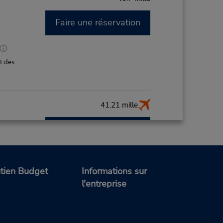
Faire une réservation
M
t des
41.21 mille
Faire une réservation
M
de
tien Budget
Informations sur
ce de
l'entreprise
t des