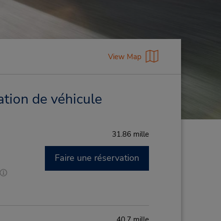
View Map
ation de véhicule
31.86 mille
Faire une réservation
M
40.7 mille