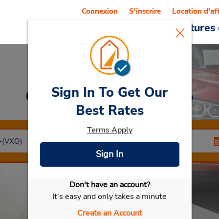
Connexion
S'inscrire
Location d'af
Reservations
Offres
Voitures 
Sign In To Get Our
Car Rental
Varnamo
Best Rates
Terms Apply
Sign In
Don't have an account?
Sélectionner ma voiture
It's easy and only takes a minute
Create an Account