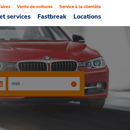
faires
Vente de voitures
Service à la clientèle
et services
Fastbreak
Locations