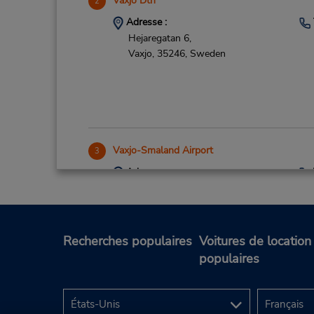
Vaxjo Dtn
2
Adresse :
Hejaregatan 6,
Vaxjo,
35246,
Sweden
Vaxjo-Smaland Airport
3
Adresse :
Vaxjo Airport,
Vaxjo,
35240,
Sweden
Recherches populaires
Voitures de location
populaires