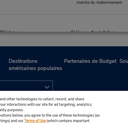
marche du stationnement.
Téléphone :
Heures d'exploitation :
46 16 144470
Mon - Fri 8:00 AM - 3:00 P
Holiday Hours
Free pickup service available
Succursale avec boîte de dépô
Destinations
Partenaires de Budget
Sou
clés
américaines populaires
Téléphone :
Heures d'exploitation :
and other technologies to collect, record, and share
16144470
Mon - Fri 7:00 AM - 4:00 P
ur interactions with our site for ad targeting, analytics,
Holiday Hours
ality purposes.
Free pickup service available
e buttons below, you agree to the use of these technologies (as
Succursale avec boîte de dépô
ttings) and our
Terms of Use
(which contains important
clés