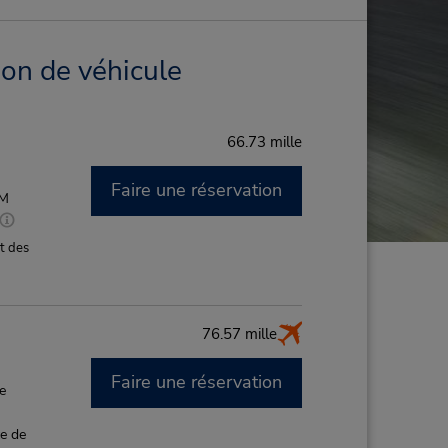
ion de véhicule
66.73 mille
Faire une réservation
PM
t des
76.57 mille
Faire une réservation
de
ce de