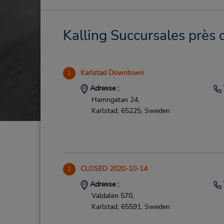
Kalling Succursales près 
Karlstad Downtown
1
Adresse :
Hamngatan 24,
Karlstad,
65225,
Sweden
CLOSED 2020-10-14
2
Adresse :
Valdalen 570,
Karlstad,
65591,
Sweden