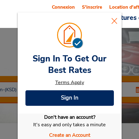
Connexion
S'inscrire
Location d'af
Reservations
Offres
Voitures 
Sign In To Get Our
Car Rental
Kalling
Best Rates
Terms Apply
Sign In
Don't have an account?
Sélectionner ma voiture
It's easy and only takes a minute
Create an Account