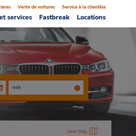
faires
Vente de voitures
Service à la clientèle
et services
Fastbreak
Locations
View Map