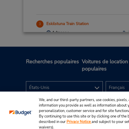
Eskilstuna Train Station
3
Adresse :
Jarnvagsplan 2A,
Eskilstuna,
63220,
Sweden
Recherches populaires
Voitures de location
populaires
Eskilstuna
4
Adresse :
We, and our third-party partners, use cookies, pixels, 
Gransgatan 11,
information you provide as well as information about yo
Eskilstuna,
63342,
Sweden
personalization, customer service and for site function
By continuing to use this site or by clicking one of th
described in our
Privacy Notice
and subject to your se
© Budget Rent A Car System, Inc., 2025.
waivers).