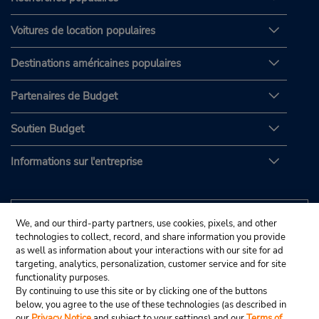
Voitures de location populaires
Destinations américaines populaires
Partenaires de Budget
Soutien Budget
Informations sur l'entreprise
We, and our third-party partners, use cookies, pixels, and other
technologies to collect, record, and share information you provide
as well as information about your interactions with our site for ad
targeting, analytics, personalization, customer service and for site
functionality purposes.
By continuing to use this site or by clicking one of the buttons
below, you agree to the use of these technologies (as described in
our
Privacy Notice
and subject to your settings) and our
Terms of