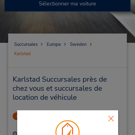
Sélectionner ma voiture
Succursales
Europe
Sweden
Karlstad
Karlstad Succursales près de
chez vous et succursales de
location de véhicule
Karlstad Downtown
1
.58 mille
Adresse :
Téléphone :