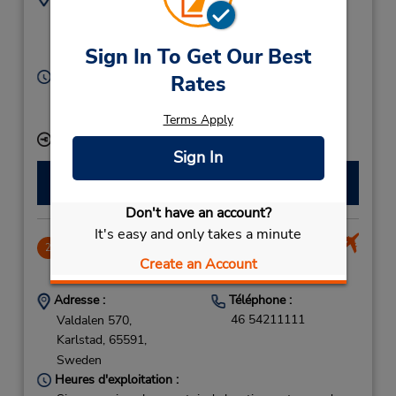
(46) 54211111
Hamngatan 24,
Karlstad,
65225,
Sign In To Get Our Best
Sweden
Heures d'exploitation :
Rates
Mon - Fri 7:00 AM - 10:00 PM
Free pickup service available
Terms Apply
Succursale avec boîte de dépôt des clés
Sign In
Faire une réservation
Don't have an account?
It's easy and only takes a minute
CLOSED 2020-10-14
2
Create an Account
11.54 mille
Adresse :
Téléphone :
46 54211111
Valdalen 570,
Karlstad,
65591,
Sweden
Heures d'exploitation :