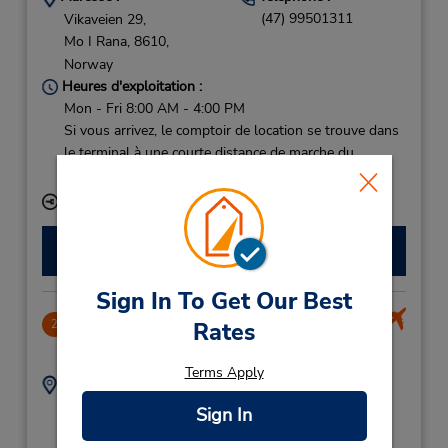
(47) 99501311
Vikaveien 29,
Mo I Rana,
8610,
Norway
Heures d'exploitation :
Mon - Fri 8:00 AM - 4:00 PM
Si vous arrivez, le comptoir de location se trouve dans
le terminal à une courte distance de marche du
stationnement.
Succursale avec boîte de dépôt des clés
Faire une réservation
Sign In To Get Our Best
Mo i Rana Airport
2
Rates
66.56 mille
Terms Apply
Adresse :
Téléphone :
99501311
Roessvoll Airport,
Sign In
Mo I Rana,
8626,