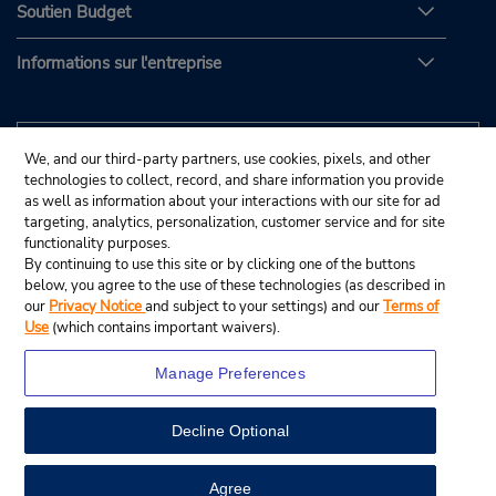
Soutien Budget
Informations sur l'entreprise
We, and our third-party partners, use cookies, pixels, and other
technologies to collect, record, and share information you provide
as well as information about your interactions with our site for ad
targeting, analytics, personalization, customer service and for site
functionality purposes.
By continuing to use this site or by clicking one of the buttons
below, you agree to the use of these technologies (as described in
our
Privacy Notice
and subject to your settings) and our
Terms of
Use
(which contains important waivers).
Manage Preferences
Decline Optional
© Budget Rent A Car System, Inc., 2025.
View Map
Agree