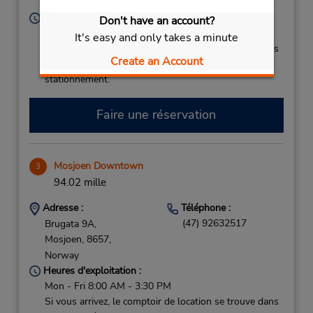
Norway
Heures d'exploitation :
Don't have an account?
Mon - Fri 8:00 AM - 11:00 PM
It's easy and only takes a minute
Si vous arrivez, le comptoir de location se trouve dans
Create an Account
le terminal à une courte distance de marche du
stationnement.
Faire une réservation
Mosjoen Downtown
3
94.02 mille
Adresse :
Téléphone :
(47) 92632517
Brugata 9A,
Mosjoen,
8657,
Norway
Heures d'exploitation :
Mon - Fri 8:00 AM - 3:30 PM
Si vous arrivez, le comptoir de location se trouve dans