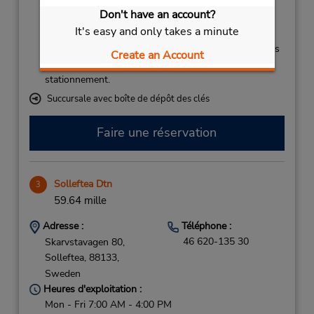
Sun 12:00 PM - 8:30 PM; Mon - Fri 7:00 AM - 8:30
Don't have an account?
PM
It's easy and only takes a minute
Free pickup service available
Si vous arrivez, le comptoir de location se trouve dans
Create an Account
le terminal à une courte distance de marche du
stationnement.
Succursale avec boîte de dépôt des clés
Faire une réservation
Solleftea Dtn
3
59.64 mille
Adresse :
Téléphone :
46 620-135 30
Skarvstavagen 80,
Solleftea,
88133,
Sweden
Heures d'exploitation :
Mon - Fri 7:00 AM - 4:00 PM