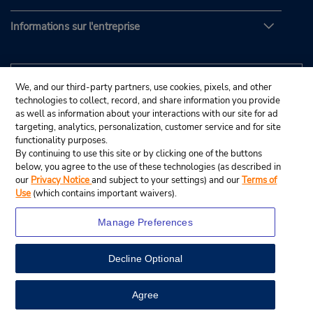
Informations sur l'entreprise
We, and our third-party partners, use cookies, pixels, and other
technologies to collect, record, and share information you provide
as well as information about your interactions with our site for ad
targeting, analytics, personalization, customer service and for site
functionality purposes.
By continuing to use this site or by clicking one of the buttons
below, you agree to the use of these technologies (as described in
our
Privacy Notice
and subject to your settings) and our
Terms of
Use
(which contains important waivers).
Manage Preferences
Decline Optional
© Budget Rent A Car System, Inc., 2025.
View Map
Agree