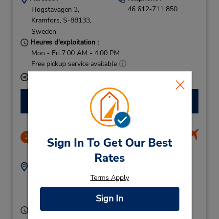
46 612-711 850
Hogstavagen 3,
Kramfors,
S-88133,
Sweden
Heures d'exploitation :
Mon - Fri 7:00 AM - 4:00 PM
Free pickup service available
Succursale avec boîte de dépôt des clés
Faire une réservation
Hoga Kusten Airport
2
Sign In To Get Our Best
56.24 mille
Rates
Adresse :
Téléphone :
010-0620 13530
Hoga Kusten Airport,
Terms Apply
Kramfors,
87225,
Sign In
Sweden
Heures d'exploitation :