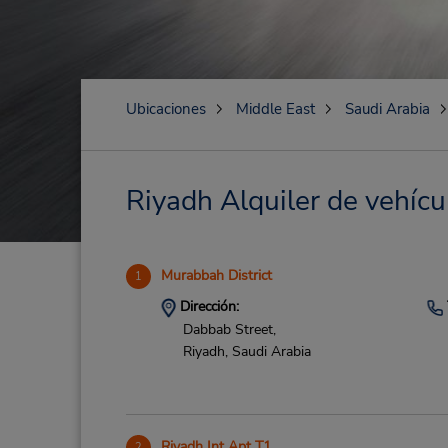
Ubicaciones
Middle East
Saudi Arabia
Riyadh Alquiler de vehícu
Murabbah District
1
Dirección:
Dabbab Street,
Riyadh,
Saudi Arabia
Riyadh Int Apt T1
2