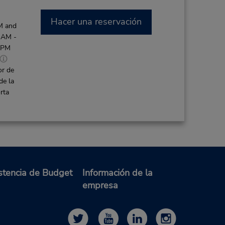
Hacer una reservación
M and
 AM -
0 PM
or de
de la
rta
4.58 millas de distancia
Hacer una reservación
PM;
stencia de Budget
Información de la
:00
empresa