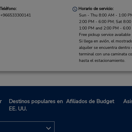
Teléfono:
Horario de servicio:
+966533300141
Sun - Thu 8:00 AM - 1:00 P
2:00 PM - 6:00 PM; Sat 8:00
1:00 PM and 2:00 PM - 6:0
Free pickup service available
Si llega en avión, el mostrad
alquiler se encuentra dentro 
terminal con una caminata co
hasta el estacionamiento.
Teléfono:
Horario de servicio:
012-6927070x2811
Sun - Thu 8:00 AM - 11:00 
r
Destinos populares en
Afiliados de Budget
Asi
Fri 4:00 PM - 9:00 PM; Sat 8
EE. UU.
AM - 11:00 PM