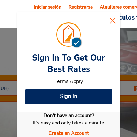
Iniciar sesión
Registrarse
Alquileres comer
Reservations
Ofertas
Vehículos 
Sign In To Get Our
Car Rental
Riyadh
Best Rates
Terms Apply
Sign In
Don't have an account?
Seleccionar mi vehículo
It's easy and only takes a minute
Create an Account