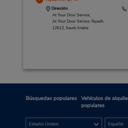
Dirección:
At Your Door Service,
At Your Door Service,
Riyadh,
12613,
Saudi Arabia
Riyadh Dtn
3
Dirección:
Khurais Road ,
Búsquedas populares
Vehículos de alquile
Opp Carefoure,
Riyadh,
14221,
populares
Saudi Arabia