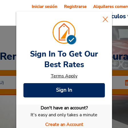
Iniciar sesión
Registrarse
Alquileres comer
Reservations
Ofertas
Vehículos 
Sign In To Get Our
Rent a Car
at Al Mansour
Best Rates
Terms Apply
Sign In
Don't have an account?
Seleccionar mi vehículo
It's easy and only takes a minute
Create an Account