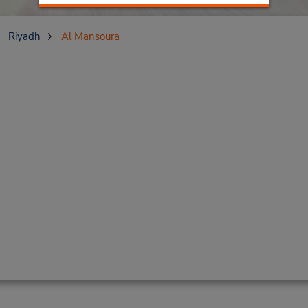
Riyadh
Al Mansoura