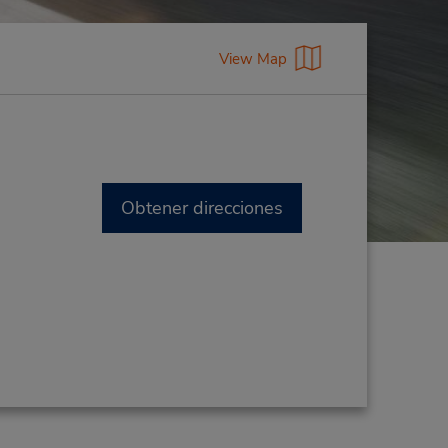
View Map
Obtener direcciones