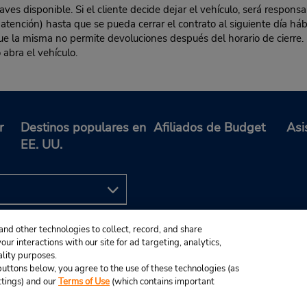
es disponible. Si el cliente decide dejar el vehículo, será responsa
 atención) hasta que se pueda cerrar el contrato al siguiente día hábi
 que la misma no permite devoluciones después del horario de cierre. 
 abra el vehículo.
r
Destinos populares en
Afiliados de Budget
Asi
EE. UU.
and other technologies to collect, record, and share
ur interactions with our site for ad targeting, analytics,
ality purposes.
e buttons below, you agree to the use of these technologies (as
ttings) and our
Terms of Use
(which contains important