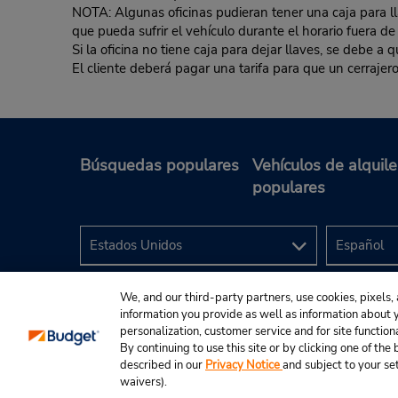
NOTA: Algunas oficinas pudieran tener una caja para llav
que pueda sufrir el vehículo durante el horario fuera de
Si la oficina no tiene caja para dejar llaves, se debe a
El cliente deberá pagar una tarifa para que un cerrajero
Búsquedas populares
Vehículos de alquile
populares
We, and our third-party partners, use cookies, pixels, 
information you provide as well as information about yo
personalization, customer service and for site function
By continuing to use this site or by clicking one of th
described in our
Privacy Notice
and subject to your se
© 2024 Budget Rent A Car System, Inc.
waivers).