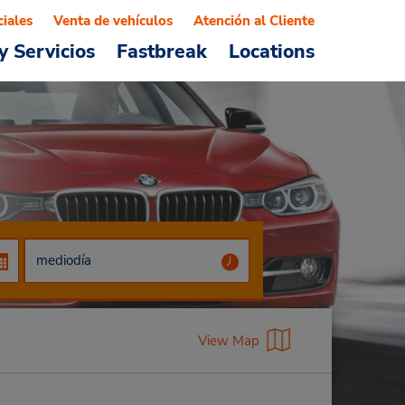
ciales
Venta de vehículos
Atención al Cliente
y Servicios
Fastbreak
Locations
View Map