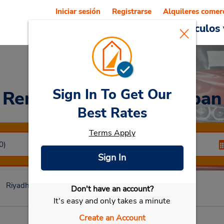
Iniciar sesión
Registrarse
Alquileres comer
Reservations
Ofertas
Vehículos 
Sign In To Get Our
Rent a Car
at Wadi Laban
Best Rates
Terms Apply
Sign In
Riyadh
Wadi Laban
Don't have an account?
Seleccionar mi vehículo
It's easy and only takes a minute
Create an Account