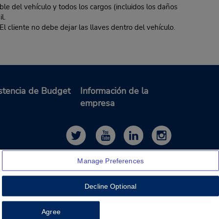
ble del vehículo y todos los cargos (incluidos los daños
l.
El cliente no debe dejar las llaves dentro del vehículo.
stencia de Budget
Información de la
empresa
Manage Preferences
Decline Optional
Feedback
Agree