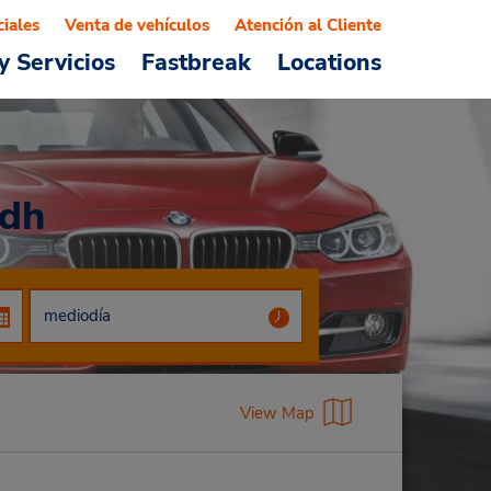
ciales
Venta de vehículos
Atención al Cliente
y Servicios
Fastbreak
Locations
adh
View Map