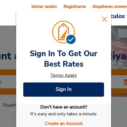
Iniciar sesión
Registrarse
Alquileres comer
Reservations
Ofertas
Vehículos 
Sign In To Get Our
nt a Car
at Centro de Riy
Best Rates
Terms Apply
Sign In
Riyadh
Centro de Riyadh
Don't have an account?
Seleccionar mi vehículo
It's easy and only takes a minute
Create an Account