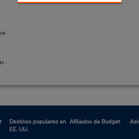
bia
PM -
r
Destinos populares en
Afiliados de Budget
Asi
EE. UU.