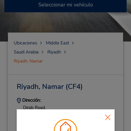
Seleccionar mi vehículo
Ubicaciones
Middle East
Saudi Arabia
Riyadh
Riyadh, Namar
Riyadh, Namar
(CF4)
Dirección:
Dirab Road,
Namar District,
Riyadh,
14962,
Saudi Arabia
Teléfono:
553108188