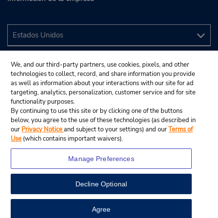
We, and our third-party partners, use cookies, pixels, and other
technologies to collect, record, and share information you provide
as well as information about your interactions with our site for ad
targeting, analytics, personalization, customer service and for site
functionality purposes.
By continuing to use this site or by clicking one of the buttons
below, you agree to the use of these technologies (as described in
our
Privacy Notice
and subject to your settings) and our
Terms of
Use
(which contains important waivers).
Manage Preferences
Decline Optional
© 2024 Budget Rent A Car System, Inc.
View Map
Agree