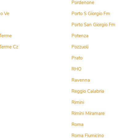
Pordenone
do Ve
Porto S Giorgio Fm
a
Porto San Giorgio Fm
Terme
Potenza
Lamezia Terme Cz
Pozzuoli
Prato
RHO
Ravenna
Reggio Calabria
Rimini
Rimini Miramare
Roma
Roma Fiumicino