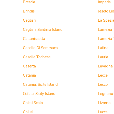
Brescia
Imperia
Brindisi
Jesolo Li
Cagliari
La Spezi
Cagliari, Sardinia Island
Lamezia 
Caltanissetta
Caselle Di Sommaca
Latina
Caselle Torinese
Lauria
Caserta
Lavagna
Catania
Lecce
Catania, Sicily Island
Lecco
Cefalu, Sicily Island
Legnano
Chieti Scalo
Livorno
Chiusi
Lucca