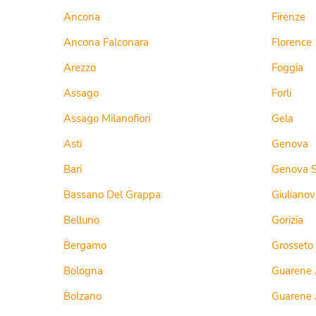
Ancona
Firenze
Ancona Falconara
Florence
Arezzo
Foggia
Assago
Forli
Assago Milanofiori
Gela
Asti
Genova
Bari
Genova S
Bassano Del Grappa
Giulianov
Belluno
Gorizia
Bergamo
Grosseto
Bologna
Guarene 
Bolzano
Guarene 