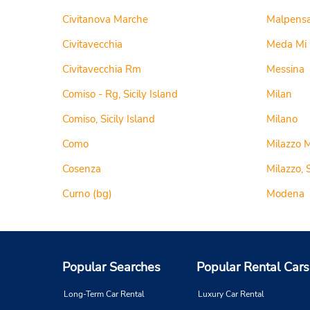
Civitanova Marche
Malpens
Civitavecchia
Meda Mi
Civitavecchia Rm
Messina
Comiso - Rg, Sicily Island
Milan
Comiso, Sicily Island
Milano
Como
Milazzo 
Cosenza
Milazzo, S
Curno (bg)
Modena
Popular Searches
Popular Rental Cars
Long-Term Car Rental
Luxury Car Rental