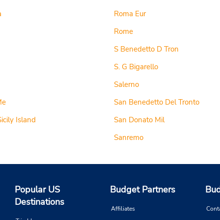
a
Roma Eur
Rome
S Benedetto D Tron
S. G Bigarello
Salerno
Me
San Benedetto Del Tronto
icily Island
San Donato Mil
Sanremo
Popular US
Budget Partners
Bud
Destinations
Affiliates
Cont