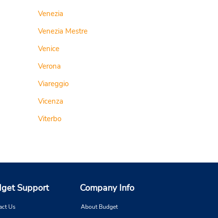
Venezia
Venezia Mestre
Venice
Verona
Viareggio
Vicenza
Viterbo
get Support
Company Info
act Us
About Budget