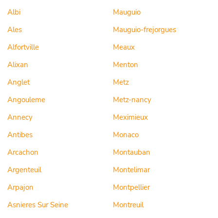
Albi
Mauguio
Ales
Mauguio-frejorgues
Alfortville
Meaux
Alixan
Menton
Anglet
Metz
Angouleme
Metz-nancy
Annecy
Meximieux
Antibes
Monaco
Arcachon
Montauban
Argenteuil
Montelimar
Arpajon
Montpellier
Asnieres Sur Seine
Montreuil