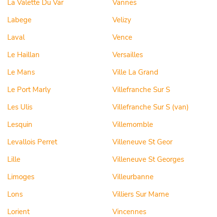
La Valette Du Var
Vannes
Labege
Velizy
Laval
Vence
Le Haillan
Versailles
Le Mans
Ville La Grand
Le Port Marly
Villefranche Sur S
Les Ulis
Villefranche Sur S (van)
Lesquin
Villemomble
Levallois Perret
Villeneuve St Geor
Lille
Villeneuve St Georges
Limoges
Villeurbanne
Lons
Villiers Sur Marne
Lorient
Vincennes