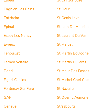
Elbeuf
St Cyr Sur Loire
Enghien Les Bains
St Flour
Entzheim
St Genis Laval
Epinal
St Jean De Maurien
Essey Les Nancy
St Laurent Du Var
Evreux
St Marcel
Fenouillet
St Martin Boulogne
Ferney Voltaire
St Martin D Heres
Figari
St Maur Des Fosses
Figari, Corsica
St Michel Chef Che
Fontenay Sur Eure
St Nazaire
GAP
St Ouen L Aumone
Geneve
Strasbourg