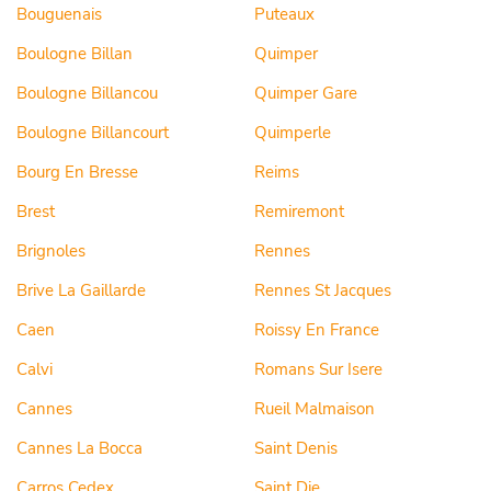
Bouguenais
Puteaux
Boulogne Billan
Quimper
Boulogne Billancou
Quimper Gare
Boulogne Billancourt
Quimperle
Bourg En Bresse
Reims
Brest
Remiremont
Brignoles
Rennes
Brive La Gaillarde
Rennes St Jacques
Caen
Roissy En France
Calvi
Romans Sur Isere
Cannes
Rueil Malmaison
Cannes La Bocca
Saint Denis
Carros Cedex
Saint Die