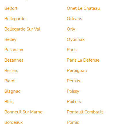
Belfort
Onet Le Chateau
Bellegarde
Orleans
Bellegarde Sur Val
Orly
Belley
Oyonnax
Besancon
Paris
Bezannes
Paris La Defense
Beziers
Perpignan
Biard
Pertuis
Blagnac
Poissy
Blois
Poitiers
Bonneuil Sur Marne
Pontault Combault
Bordeaux
Pornic