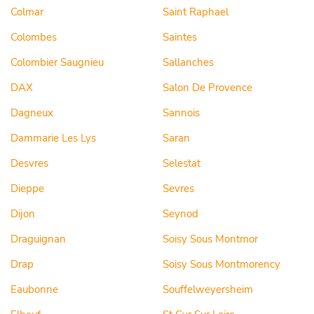
Colmar
Saint Raphael
Colombes
Saintes
Colombier Saugnieu
Sallanches
DAX
Salon De Provence
Dagneux
Sannois
Dammarie Les Lys
Saran
Desvres
Selestat
Dieppe
Sevres
Dijon
Seynod
Draguignan
Soisy Sous Montmor
Drap
Soisy Sous Montmorency
Eaubonne
Souffelweyersheim