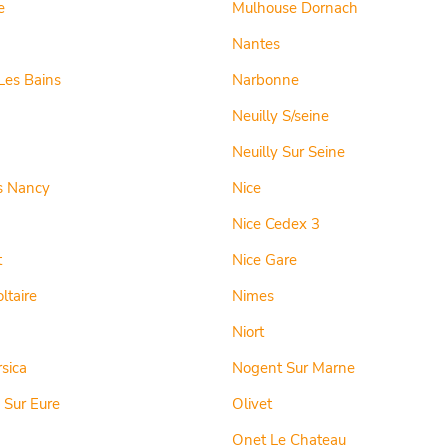
e
Mulhouse Dornach
Nantes
Les Bains
Narbonne
Neuilly S/seine
Neuilly Sur Seine
s Nancy
Nice
Nice Cedex 3
t
Nice Gare
ltaire
Nimes
Niort
rsica
Nogent Sur Marne
 Sur Eure
Olivet
Onet Le Chateau