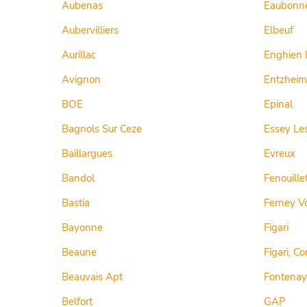
Aubenas
Eaubonn
Aubervilliers
Elbeuf
Aurillac
Enghien 
Avignon
Entzheim
BOE
Epinal
Bagnols Sur Ceze
Essey Le
Baillargues
Evreux
Bandol
Fenouille
Bastia
Ferney Vo
Bayonne
Figari
Beaune
Figari, Co
Beauvais Apt
Fontenay
Belfort
GAP