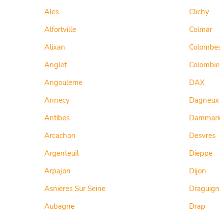
Ales
Clichy
Alfortville
Colmar
Alixan
Colombe
Anglet
Colombie
Angouleme
DAX
Annecy
Dagneux
Antibes
Dammarie
Arcachon
Desvres
Argenteuil
Dieppe
Arpajon
Dijon
Asnieres Sur Seine
Draguign
Aubagne
Drap