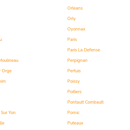
Orleans
Orly
Oyonnax
u
Paris
Paris La Defense
Moulineau
Perpignan
r Orge
Pertuis
eim
Poissy
Poitiers
Pontault Combault
 Sur Yon
Pornic
lle
Puteaux