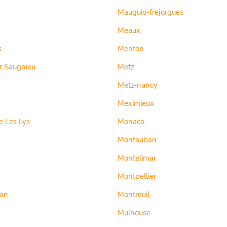
Mauguio-frejorgues
Meaux
s
Menton
r Saugnieu
Metz
Metz-nancy
Meximieux
 Les Lys
Monaco
Montauban
Montelimar
Montpellier
an
Montreuil
Mulhouse