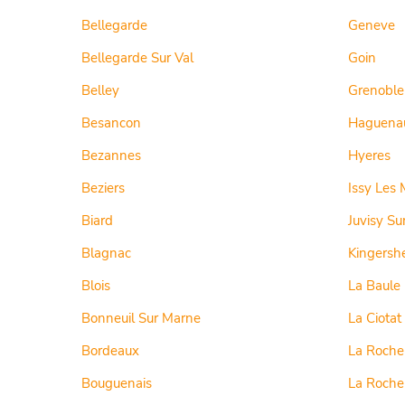
Bellegarde
Geneve
Bellegarde Sur Val
Goin
Belley
Grenoble
Besancon
Haguena
Bezannes
Hyeres
Beziers
Issy Les 
Biard
Juvisy Su
Blagnac
Kingersh
Blois
La Baule
Bonneuil Sur Marne
La Ciotat
Bordeaux
La Roche
Bouguenais
La Roche