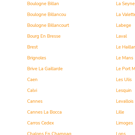
Boulogne Billan
La Seyne
Boulogne Billancou
La Valett
Boulogne Billancourt
Labege
Bourg En Bresse
Laval
Brest
Le Hailla
Brignoles
Le Mans
Brive La Gaillarde
Le Port M
Caen
Les Ulis
Calvi
Lesquin
Cannes
Levallois
Cannes La Bocca
Lille
Carros Cedex
Limoges
Chalons En Champag
Lons