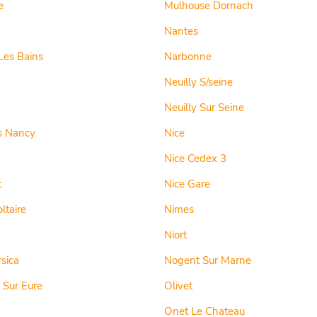
e
Mulhouse Dornach
Nantes
Les Bains
Narbonne
Neuilly S/seine
Neuilly Sur Seine
s Nancy
Nice
Nice Cedex 3
t
Nice Gare
ltaire
Nimes
Niort
rsica
Nogent Sur Marne
 Sur Eure
Olivet
Onet Le Chateau