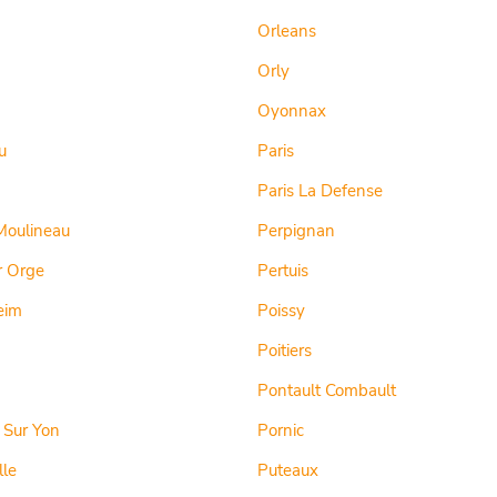
Orleans
Orly
Oyonnax
u
Paris
Paris La Defense
Moulineau
Perpignan
r Orge
Pertuis
eim
Poissy
Poitiers
Pontault Combault
 Sur Yon
Pornic
lle
Puteaux