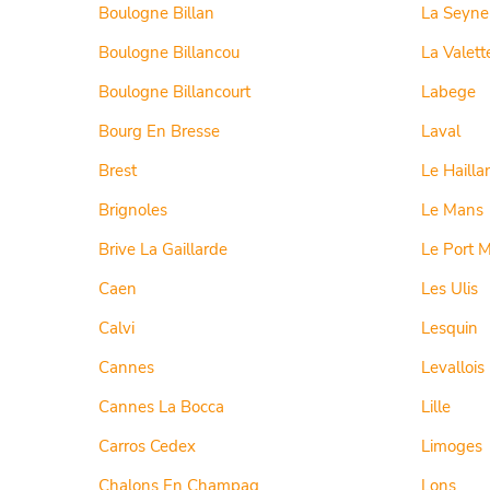
Boulogne Billan
La Seyne
Boulogne Billancou
La Valett
Boulogne Billancourt
Labege
Bourg En Bresse
Laval
Brest
Le Hailla
Brignoles
Le Mans
Brive La Gaillarde
Le Port M
Caen
Les Ulis
Calvi
Lesquin
Cannes
Levallois
Cannes La Bocca
Lille
Carros Cedex
Limoges
Chalons En Champag
Lons