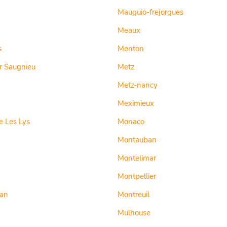
Mauguio-frejorgues
Meaux
s
Menton
r Saugnieu
Metz
Metz-nancy
Meximieux
 Les Lys
Monaco
Montauban
Montelimar
Montpellier
an
Montreuil
Mulhouse