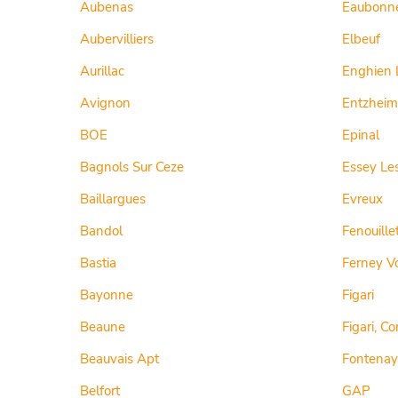
Aubenas
Eaubonn
Aubervilliers
Elbeuf
Aurillac
Enghien 
Avignon
Entzheim
BOE
Epinal
Bagnols Sur Ceze
Essey Le
Baillargues
Evreux
Bandol
Fenouille
Bastia
Ferney Vo
Bayonne
Figari
Beaune
Figari, Co
Beauvais Apt
Fontenay
Belfort
GAP