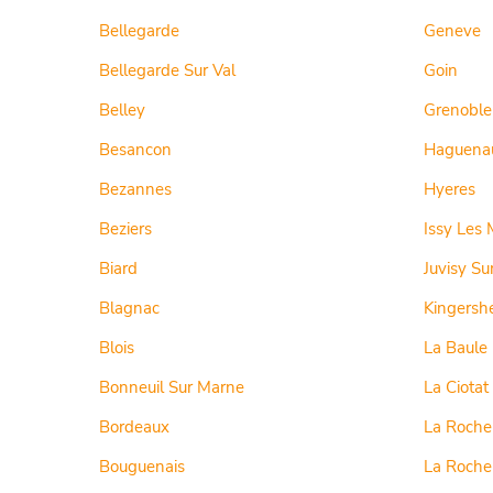
Bellegarde
Geneve
Bellegarde Sur Val
Goin
Belley
Grenoble
Besancon
Haguena
Bezannes
Hyeres
Beziers
Issy Les 
Biard
Juvisy Su
Blagnac
Kingersh
Blois
La Baule
Bonneuil Sur Marne
La Ciotat
Bordeaux
La Roche
Bouguenais
La Roche