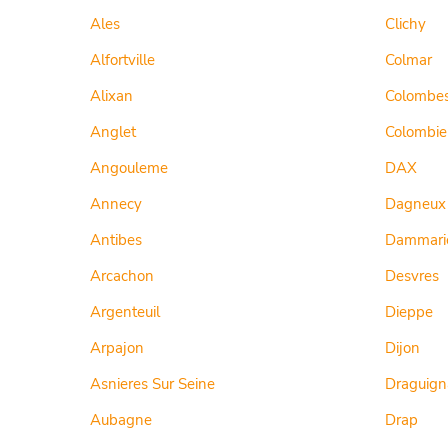
Ales
Clichy
Alfortville
Colmar
Alixan
Colombe
Anglet
Colombie
Angouleme
DAX
Annecy
Dagneux
Antibes
Dammarie
Arcachon
Desvres
Argenteuil
Dieppe
Arpajon
Dijon
Asnieres Sur Seine
Draguign
Aubagne
Drap