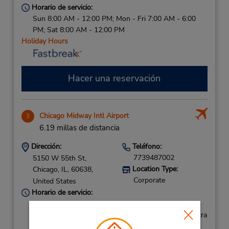
Horario de servicio:
Sun 8:00 AM - 12:00 PM; Mon - Fri 7:00 AM - 6:00
PM; Sat 8:00 AM - 12:00 PM
Holiday Hours
Hacer una reservación
Chicago Midway Intl Airport
3
6.19 millas de distancia
Dirección:
Teléfono:
7739487002
5150 W 55th St,
Location Type:
Chicago,
IL,
60638,
Corporate
United States
Horario de servicio:
Sun - Sat 6:00 AM - 1:30 AM
Si llega en avión, el mostrador de alquiler se encuentra
dentro de la terminal con transporte hasta el