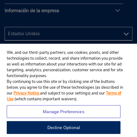
Información de la empresa
We, and our third-party partners, use cookies, pixels, and other
technologies to collect, record, and share information you provide
as well as information about your interactions with our site for ad
targeting, analytics, personalization, customer service and for site
functionality purposes.
By continuing to use this site or by clicking one of the buttons
below, you agree to the use of these technologies (as described in
our
Privacy Notice
and subject to your settings) and our
Terms of
Use
(which contains important waivers).
Manage Preferences
Decline Optional
© 2024 Budget Rent A Car System, Inc.