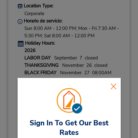
Location Type:
Corporate
Horario de servicio:
Sun 8:00 AM - 12:00 PM; Mon - Fri 7:30 AM -
5:30 PM; Sat 8:00 AM - 12:00 PM
Holiday Hours:
2026
LABOR DAY
September 7 closed
THANKSGIVING
November 26 closed
BLACK FRIDAY
November 27 08:00AM
- 02:00PM
CHRISTMAS EVE
December 24 08:00AM
- 02:00PM
CHRISTMAS
December 25 closed
NEW YEARS EVE
December 31 08:00AM
- 02:00PM
Sign In To Get Our Best
Rates
2027