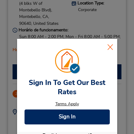
Location Type:
(4 blks W of
Corporate
Montebello Blvd),
Montebello,
CA,
90640,
United States
Horário de funcionamento:
Sun 8:00 AM - 2:00 PM; Mon - Fri 8:00 AM - 5:00 PM;
Sat 8:00 AM - 4:00 PM
Horário de feriado
Fazer uma reserva
Sign In To Get Our Best
Rates
Norwalk
2
5.98 milhas de distância
Terms Apply
Endereço:
Telefone:
Sign In
5624072800
12541 Rosecrans Ave,
Location Type:
Norwalk,
CA,
90650,
Licensee
United States