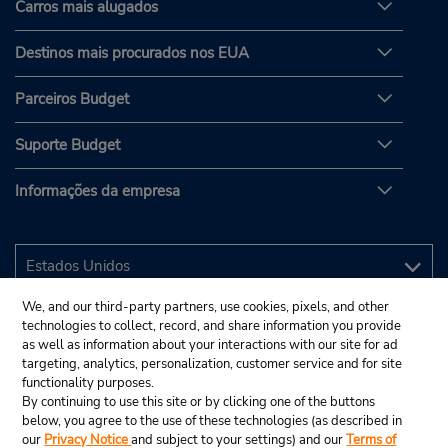
Carros mais alugados
Destinos mais procurados nos EUA
Parceiros Budget
Suporte Budget
Informações da empresa
We, and our third-party partners, use cookies, pixels, and other
technologies to collect, record, and share information you provide
as well as information about your interactions with our site for ad
targeting, analytics, personalization, customer service and for site
functionality purposes.
By continuing to use this site or by clicking one of the buttons
below, you agree to the use of these technologies (as described in
our
Privacy Notice
and subject to your settings) and our
Terms of