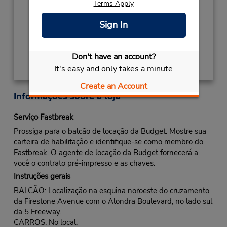
Terms Apply
Local de entrega das chaves
Sign In
Obter instruções de caminho
Don't have an account?
It's easy and only takes a minute
Create an Account
Informações sobre a loja
Serviço Fastbreak
Prossiga para o balcão de locação da Budget. Mostre sua
carteira de habilitação e identifique-se como membro do
Fastbreak. O agente de locação da Budget fornecerá a
você o contrato pré-impresso e as chaves.
Instruções gerais
BALCÃO: Localização na esquina noroeste do cruzamento
da Firestone Avenue com o Alondra Boulevard, no lado sul
da 5 Freeway.
CARROS: No local.