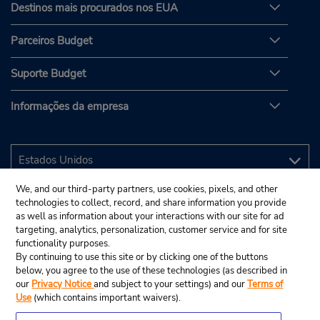
Destinos mais procurados nos EUA
Parceiros Budget
Suporte Budget
Informações da empresa
We, and our third-party partners, use cookies, pixels, and other
technologies to collect, record, and share information you provide
as well as information about your interactions with our site for ad
targeting, analytics, personalization, customer service and for site
functionality purposes.
By continuing to use this site or by clicking one of the buttons
below, you agree to the use of these technologies (as described in
our
Privacy Notice
and subject to your settings) and our
Terms of
Use
(which contains important waivers).