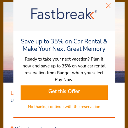
Save up to 35% on Car Rental &
Make Your Next Great Memory
Ready to take your next vacation? Plan it
now and save up to 35% on your car rental
reservation from Budget when you select
Pay Now.
Get this Offer
Upgrade de grupo de carro de cortesia
Um passeio mais espaçoso.
No thanks, continue with the reservation