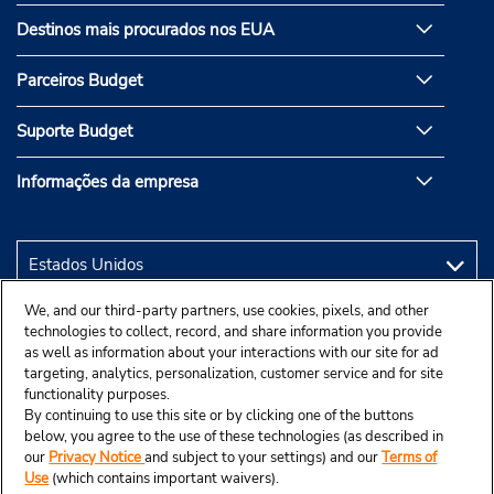
Destinos mais procurados nos EUA
Parceiros Budget
Suporte Budget
Informações da empresa
We, and our third-party partners, use cookies, pixels, and other
technologies to collect, record, and share information you provide
as well as information about your interactions with our site for ad
targeting, analytics, personalization, customer service and for site
functionality purposes.
By continuing to use this site or by clicking one of the buttons
below, you agree to the use of these technologies (as described in
our
Privacy Notice
and subject to your settings) and our
Terms of
Use
(which contains important waivers).