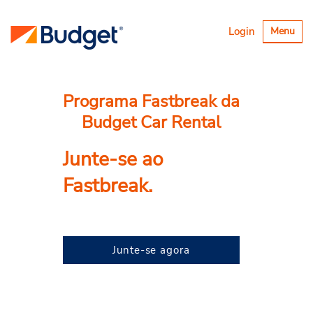
Alternar
Login
Menu
navegaçã
Programa Fastbreak da
Budget Car Rental
Junte-se ao
Fastbreak.
Junte-se agora