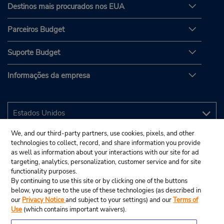
Destinos mais procurados nos EUA
Parceiros Budget
Suporte Budget
Informações da empresa
We, and our third-party partners, use cookies, pixels, and other
technologies to collect, record, and share information you provide
as well as information about your interactions with our site for ad
targeting, analytics, personalization, customer service and for site
functionality purposes.
By continuing to use this site or by clicking one of the buttons
below, you agree to the use of these technologies (as described in
our
Privacy Notice
and subject to your settings) and our
Terms of
Use
(which contains important waivers).