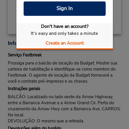
Sign In
Obter instruções de caminho
Don't have an account?
It's easy and only takes a minute
Informações sobre a loja
Create an Account
Serviço Fastbreak
Prossiga para o balcão de locação da Budget. Mostre sua
carteira de habilitação e identifique-se como membro do
Fastbreak. O agente de locação da Budget fornecerá a
você o contrato pré-impresso e as chaves.
Instruções gerais
BALCÃO: Localizado no lado oeste da Arrow Highway,
entre a Barranca Avenue e a Arrow Grand Cir. Perto do
cruzamento da Arrow Hwy com a Barranca Ave. CARROS:
No local.
DEVOLUÇÃO: O mesmo que a retirada.
Devoluções além do horário