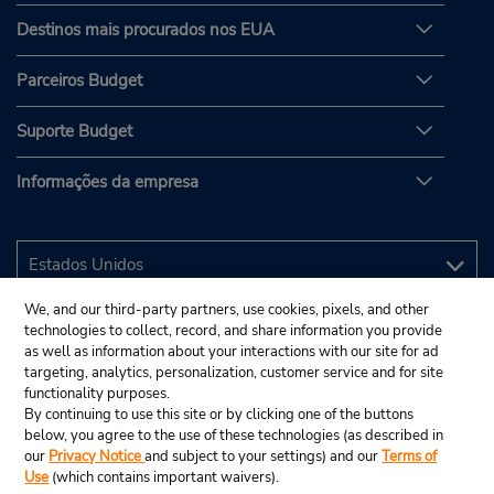
Destinos mais procurados nos EUA
Parceiros Budget
Suporte Budget
Informações da empresa
We, and our third-party partners, use cookies, pixels, and other
technologies to collect, record, and share information you provide
as well as information about your interactions with our site for ad
targeting, analytics, personalization, customer service and for site
functionality purposes.
By continuing to use this site or by clicking one of the buttons
below, you agree to the use of these technologies (as described in
our
Privacy Notice
and subject to your settings) and our
Terms of
Use
(which contains important waivers).