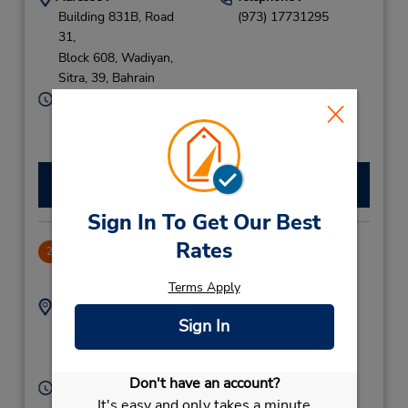
Building 831B, Road
(973) 17731295
31,
Block 608, Wadiyan,
Sitra,
39,
Bahrain
Heures d'exploitation :
Sun - Wed 8:00 AM - 5:00 PM; Fri - Sat 8:00 AM -
5:00 PM
Faire une réservation
Sign In To Get Our Best
Rates
Al Murjan Center
2
11.01 mille
Terms Apply
Adresse :
Téléphone :
Sign In
13600076
Shop 9 Gate 140,
Road 041 Block 340,
JUFFAIR,
39,
Bahrain
Don't have an account?
Heures d'exploitation :
It's easy and only takes a minute
Sun - Thu 10:00 AM - 7:00 PM; Sat 10:00 AM - 7:00