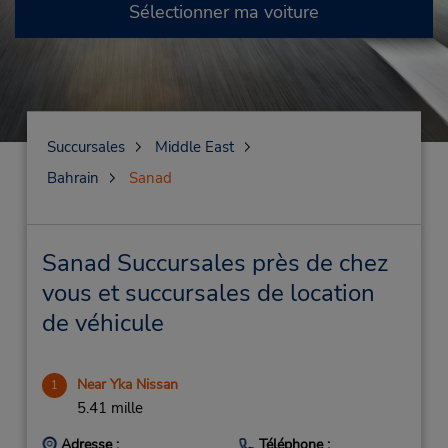
Sélectionner ma voiture
Succursales
Middle East
Bahrain
Sanad
Sanad Succursales près de chez
vous et succursales de location
de véhicule
Near Yka Nissan
1
5.41 mille
Adresse :
Téléphone :