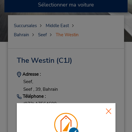
Sélectionner ma voiture
Succursales
Middle East
Bahrain
Seef
The Westin
The Westin
(C1J)
Adresse :
Seef,
Seef ,
39,
Bahrain
Téléphone :
(973) 17564680
Heures d'exploitation :
Sun - Thu 8:30 AM - 4:30 PM; Sat 8:30 AM -
4:30 PM