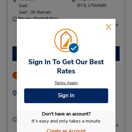
(973) 17564680
Seef,
Seef ,
39,
Bahrain
Heures d'exploitation :
Sun - Thu 8:30 AM - 4:30 PM; Sat 8:30 AM - 4:30 PM
Free pickup service available
Faire une réservation
Sign In To Get Our Best
Rates
Ramee Grand Hotel
2
.36 mille
Terms Apply
Adresse :
Téléphone :
Sign In
(973) 17564680
Seef,
Seef,
PO BOX 39,
Bahrain
Don't have an account?
Heures d'exploitation :
It's easy and only takes a minute
Sun - Thu 8:30 AM - 4:30 PM; Sat 8:30 AM - 4:30 PM
Create an Account